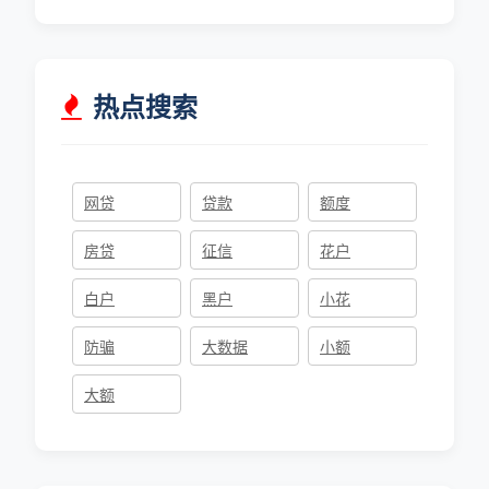
热点搜索
网贷
贷款
额度
房贷
征信
花户
白户
黑户
小花
防骗
大数据
小额
大额