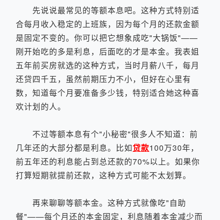
先说说最常见的等额本息吧。这种方式特别适
合每月收入稳定的上班族，因为每个月的还款金额
是固定不变的。你可以把它想象成吃"大锅饭"——
刚开始吃的多是利息，后面吃的才是本金。我表姐
五年前买房就选的这种方式，当时月薪八千，每月
还贷四千五，虽然前期压力不小，但好在心里有
数，知道每个月要准备多少钱，特别适合她这种喜
欢计划的人。
不过等额本息有个"小秘密"很多人不知道：前
几年还的大部分都是利息。比如
贷款
100万30年，
前五年还的利息能占到总还款的70%以上。如果你
打算短期就提前还款，这种方式可能不太划算。
再来聊聊等额本金。这种方式就像吃"自助
餐"——每个月还的本金固定，利息随着本金减少而