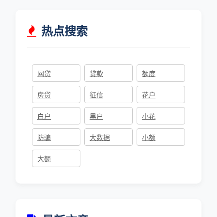
热点搜索
网贷
贷款
额度
房贷
征信
花户
白户
黑户
小花
防骗
大数据
小额
大额