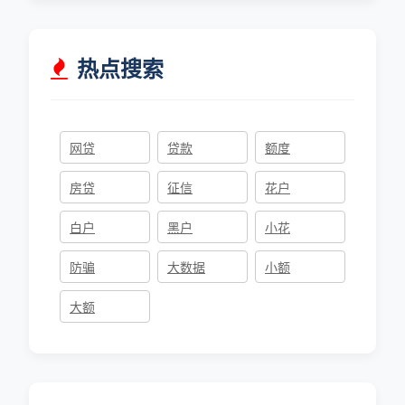
热点搜索
网贷
贷款
额度
房贷
征信
花户
白户
黑户
小花
防骗
大数据
小额
大额