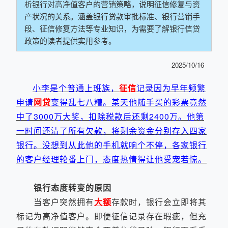
析银行对高净值客户的营销策略，说明征信修复与资
产状况的关系。涵盖银行贷款审批标准、银行营销手
段、征信修复方法等专业知识，为需要了解银行信贷
政策的读者提供实用参考。
2025/10/16
小李是个普通上班族，
征信
记录因为早年频繁
申请
网贷
变得乱七八糟。某天他随手买的彩票竟然
中了3000万大奖，扣除税款后还剩2400万。他第
一时间还清了所有欠款，将剩余资金分别存入四家
银行。没想到从此他的手机就响个不停，各家银行
的客户经理轮番上门，态度热情得让他受宠若惊。
银行态度转变的原因
当客户突然拥有
大额
存款时，银行会立即将其
标记为高净值客户。即便征信记录存在瑕疵，但充