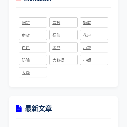
网贷
贷款
额度
房贷
征信
花户
白户
黑户
小花
防骗
大数据
小额
大额
最新文章