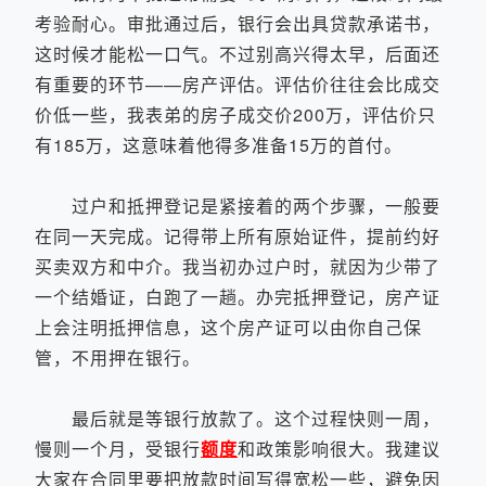
考验耐心。审批通过后，银行会出具贷款承诺书，
这时候才能松一口气。不过别高兴得太早，后面还
有重要的环节——房产评估。评估价往往会比成交
价低一些，我表弟的房子成交价200万，评估价只
有185万，这意味着他得多准备15万的首付。
过户和抵押登记是紧接着的两个步骤，一般要
在同一天完成。记得带上所有原始证件，提前约好
买卖双方和中介。我当初办过户时，就因为少带了
一个结婚证，白跑了一趟。办完抵押登记，房产证
上会注明抵押信息，这个房产证可以由你自己保
管，不用押在银行。
最后就是等银行放款了。这个过程快则一周，
慢则一个月，受银行
额度
和政策影响很大。我建议
大家在合同里要把放款时间写得宽松一些，避免因