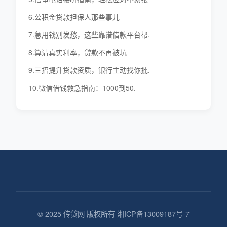
6.公积金贷款担保人那些事儿
7.急用钱别发愁，这些靠谱借款平台帮.
8.算清真实利率，贷款不再被坑
9.三招提升贷款资质，银行主动找你批.
10.微信借钱救急指南：1000到50.
© 2025 传贷网 版权所有 湘ICP备13009187号-7