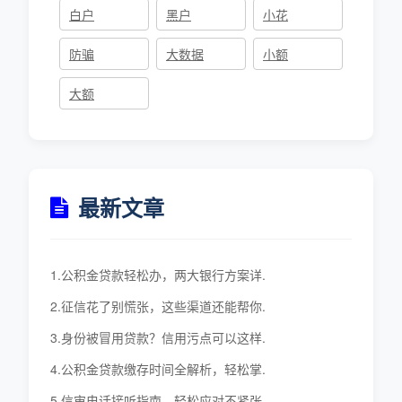
白户
黑户
小花
防骗
大数据
小额
大额
最新文章
1.公积金贷款轻松办，两大银行方案详.
2.征信花了别慌张，这些渠道还能帮你.
3.身份被冒用贷款？信用污点可以这样.
4.公积金贷款缴存时间全解析，轻松掌.
5.信审电话接听指南，轻松应对不紧张