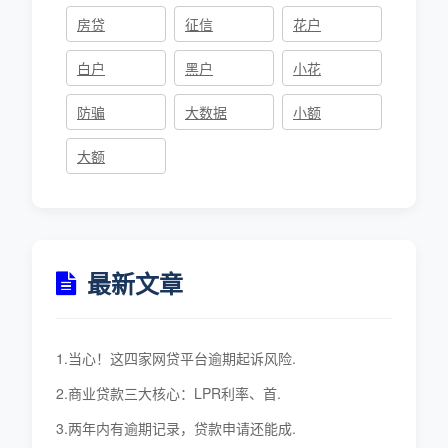
房贷
征信
花户
白户
黑户
小花
防骗
大数据
小额
大额
最新文章
1.当心！这四家网贷平台逾期起诉风险.
2.商业贷款三大核心：LPR利率、首.
3.两年内有逾期记录，贷款申请还能成.