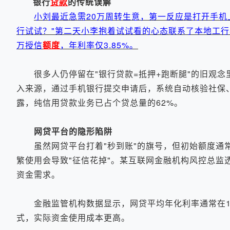
银行
贷款
的传统误解
小刘最近急需20万周转生意，第一反应是打开手机
行试试？"第二天小李抱着试试看的心态联系了本地工行
万授信
额度
，年利率仅3.85%。
很多人仍停留在"银行贷款=抵押+跑断腿"的旧观念
入来源，通过手机银行提交申请后，系统自动核验社保
露，纯信用贷款业务已占个贷总量的62%。
网贷平台的隐形陷阱
虽然网贷平台打着"秒到账"的旗号，但初始额度通常
繁使用会导致"征信花掉"。某互联网金融机构风控总
资金需求。
金融监管机构数据显示，网贷平均年化利率通常在18%
式，实际资金使用成本更高。