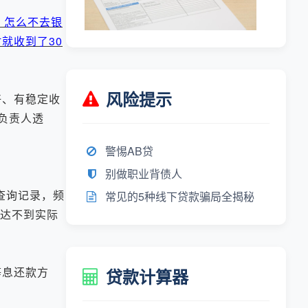
，怎么不去银
就收到了30
风险提示
好、有稳定收
负责人透
警惕AB贷
别做职业背债人
查询记录，频
常见的5种线下贷款骗局全揭秘
往达不到实际
等息还款方
贷款计算器