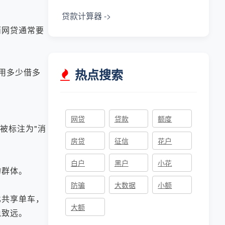
贷款计算器 ->
而网贷通常要
热点搜索
用多少借多
网贷
贷款
额度
被标注为"消
房贷
征信
花户
。
白户
黑户
小花
的群体。
防骗
大数据
小额
共享单车，
大额
稳致远。