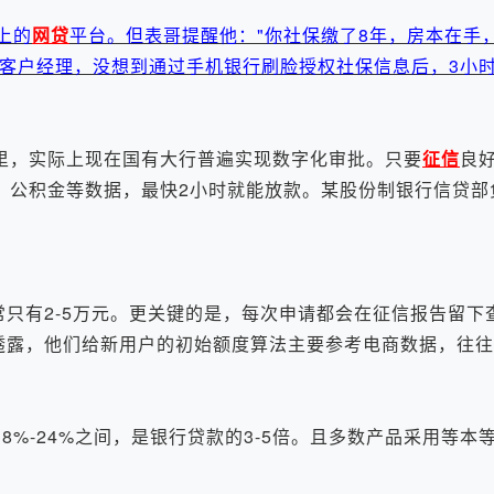
上的
网贷
平台。但表哥提醒他："你社保缴了8年，房本在手
客户经理，没想到通过手机银行刷脸授权社保信息后，3小时
里，实际上现在国有大行普遍实现数字化审批。只要
征信
良
、公积金等数据，最快2小时就能放款。某股份制银行信贷部
只有2-5万元。更关键的是，每次申请都会在征信报告留下
监透露，他们给新用户的初始额度算法主要参考电商数据，往
-24%之间，是银行贷款的3-5倍。且多数产品采用等本