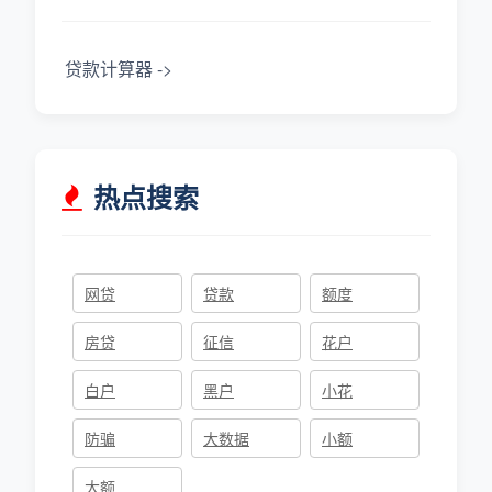
贷款计算器 ->
热点搜索
网贷
贷款
额度
房贷
征信
花户
白户
黑户
小花
防骗
大数据
小额
大额