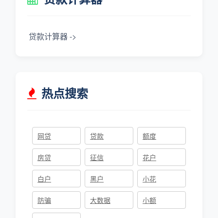
贷款计算器 ->
热点搜索
网贷
贷款
额度
房贷
征信
花户
白户
黑户
小花
防骗
大数据
小额