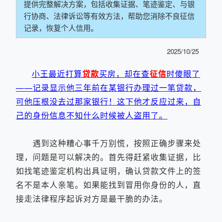
提供完整解决方案，包括收集证据、笔迹鉴定、与银
行协商、法律诉讼等有效方法，帮助您消除不良征信
记录，恢复个人信用。
2025/10/25
小王最近打算
贷款
买房，却在查
征信
时傻眼了
——记录显示他三年前在某银行办理过一笔贷款，
可他压根没去过那家银行！这下他才反应过来，自
己的身份信息不知什么时候被人盗用了。
遇到这种糟心事千万别慌，按照正确步骤来处
理，问题是可以解决的。首先得赶紧收集证据，比
如找笔迹鉴定机构出具证明，确认贷款文件上的签
名不是本人亲笔。如果能找到冒用你身份的人，直
接走法律程序起诉对方是最干脆的办法。