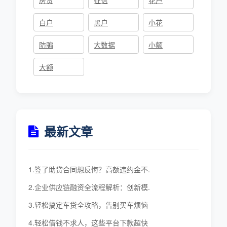
白户
黑户
小花
防骗
大数据
小额
大额
最新文章
1.签了助贷合同想反悔？高额违约金不.
2.企业供应链融资全流程解析：创新模.
3.轻松搞定车贷全攻略，告别买车烦恼
4.轻松借钱不求人，这些平台下款超快