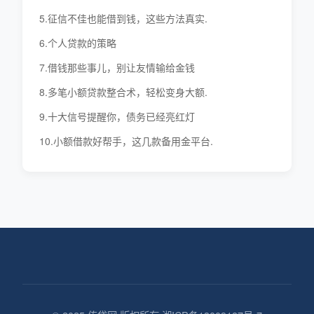
5.征信不佳也能借到钱，这些方法真实.
6.个人贷款的策略
7.借钱那些事儿，别让友情输给金钱
8.多笔小额贷款整合术，轻松变身大额.
9.十大信号提醒你，债务已经亮红灯
10.小额借款好帮手，这几款备用金平台.