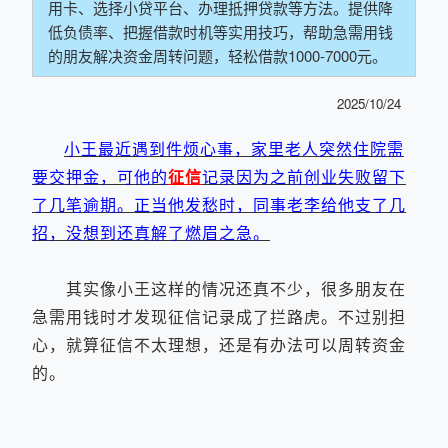
用卡、选择小贷平台、办理抵押贷款等方法。提供降
低负债率、把握借款时机等实用技巧，帮助急需用钱
的朋友解决资金周转问题，轻松借款1000-7000元。
2025/10/24
小王最近遇到件烦心事，家里老人突然住院需
要交押金，可他的
征信
记录因为之前创业失败留下
了几笔逾期。正当他发愁时，同事老李给他支了几
招，没想到还真解了燃眉之急。
其实像小王这样的情况还真不少，很多朋友在
急需用钱时才发现征信记录成了拦路虎。不过别担
心，就算征信不太理想，还是有办法可以周转资金
的。