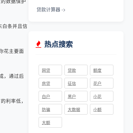
的数据保护
贷款计算器 ->
东白条并且信
热点搜索
你花主要面
网贷
贷款
额度
成，通过后
房贷
征信
花户
白户
黑户
小花
的利率低，
防骗
大数据
小额
大额