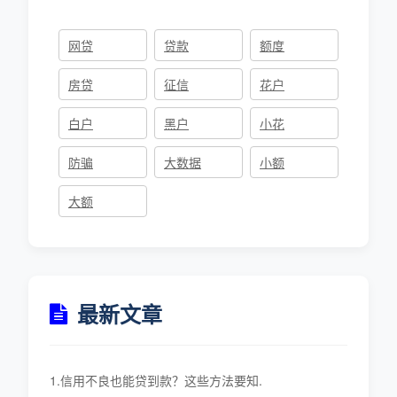
网贷
贷款
额度
房贷
征信
花户
白户
黑户
小花
防骗
大数据
小额
大额
最新文章
1.信用不良也能贷到款？这些方法要知.