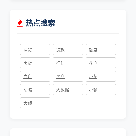
热点搜索
网贷
贷款
额度
房贷
征信
花户
白户
黑户
小花
防骗
大数据
小额
大额