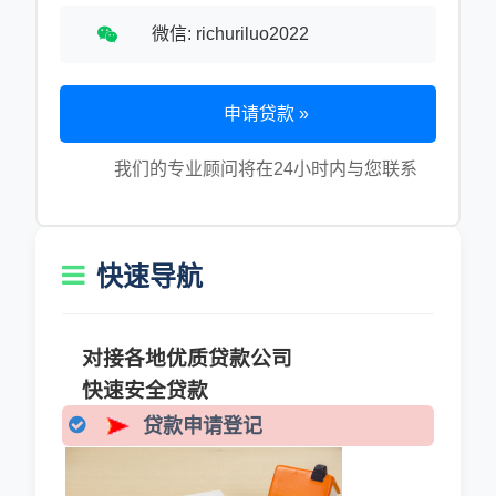
微信: richuriluo2022
申请贷款 »
我们的专业顾问将在24小时内与您联系
快速导航
对接各地优质贷款公司
快速安全贷款
贷款申请登记