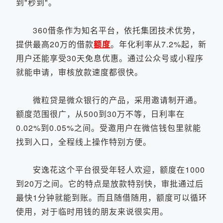
到"秒到"。
360借条作为知名平台，依托集团技术优势，
提供最高20万的借款
额度
。年化利率从7.2%起，新
用户还能享受30天免息优惠。通过公众号或小程序
就能申请，审核放款速度都很快。
微粒贷是微众银行的产品，采用邀请制开通。
额度范围很广，从500到30万不等，日利率在
0.02%到0.05%之间。受邀用户在微信钱包里就能
找到入口，全程线上操作特别方便。
安逸花这个平台很受年轻人欢迎，额度在1000
到20万之间。它的特点是放款特别快，审批通过后
最快1分钟就能到账。而且随借随用，额度可以循环
使用，对于临时用钱的朋友来说很实用。