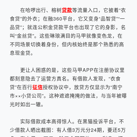
在哈啰出行、榕树
贷款
等流量入口，它披着“衣
食贷”的外衣；在融360平台，它又变身“品智贷”“一
品贷”；就连公积金贷款平台也出现了它的身影，名
叫“金丝贷”。这些琳琅满目的马甲就像变色龙，在
不同场景切换着身份，但内核始终是那个熟悉的高
息现金贷。
更让人困惑的是，这些马甲APP在注册协议里
都刻意隐去了运营方真名。有借款人发现，“衣食
贷”在百行
征信
授权协议中，放贷方仅显示为“南宁
市××小贷公司”。这种遮遮掩掩的做法，与当年被曝
光时如出一辙。
实际借款成本高得惊人。在黑猫投诉平台，不
少借款人晒出截图：有人借3万元分24期，要还5万