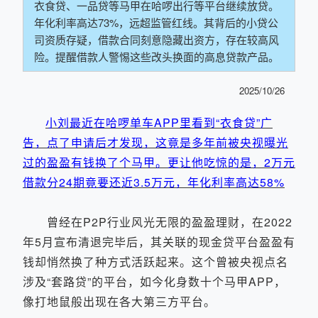
衣食贷、一品贷等马甲在哈啰出行等平台继续放贷。
年化利率高达73%，远超监管红线。其背后的小贷公
司资质存疑，借款合同刻意隐藏出资方，存在较高风
险。提醒借款人警惕这些改头换面的高息贷款产品。
2025/10/26
小刘最近在哈啰单车APP里看到“衣食贷”广
告，点了申请后才发现，这竟是多年前被央视曝光
过的盈盈有钱换了个马甲。更让他吃惊的是，2万元
借款分24期竟要还近3.5万元，年化利率高达58%
曾经在P2P行业风光无限的盈盈理财，在2022
年5月宣布清退完毕后，其关联的现金贷平台盈盈有
钱却悄然换了种方式活跃起来。这个曾被央视点名
涉及“套路贷”的平台，如今化身数十个马甲APP，
像打地鼠般出现在各大第三方平台。