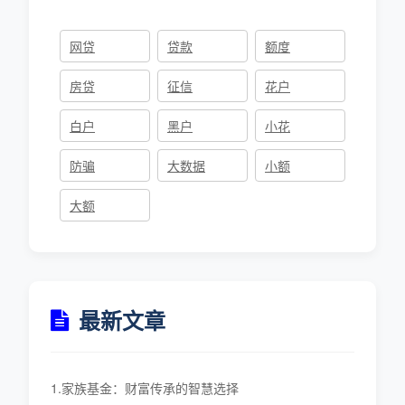
网贷
贷款
额度
房贷
征信
花户
白户
黑户
小花
防骗
大数据
小额
大额
最新文章
1.家族基金：财富传承的智慧选择