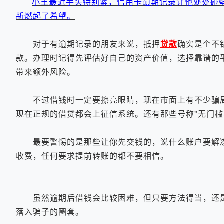
小王最近手头特别紧，信用卡逾期记录让他处处碰
新燃起了希望。
对于有逾期记录的朋友来说，抵押
贷款
确实是个不
款。办理时记得先评估好自己的资产价值，选择靠谱的
带来额外风险。
不过借钱时一定要擦亮眼睛，现在市面上有不少骗局
现在正规的借贷都会上征信系统。还有那些号称"无门槛
最要警惕的是那些让你先交钱的，说什么账户要解冻
收费，任何要求提前转账的都不要相信。
虽然逾期后借钱会比较困难，但只要方法得当，还是
落入骗子的圈套。