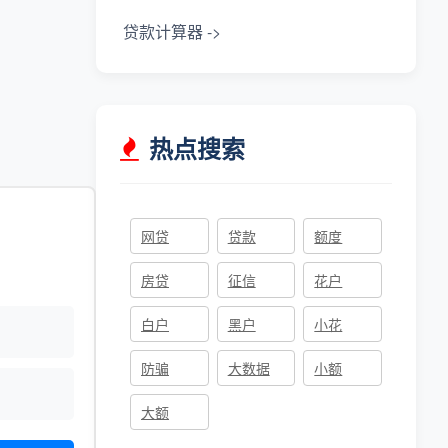
贷款计算器 ->
热点搜索
网贷
贷款
额度
房贷
征信
花户
白户
黑户
小花
防骗
大数据
小额
大额