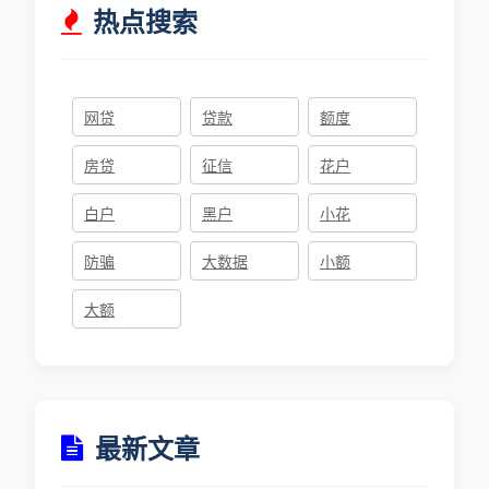
热点搜索
网贷
贷款
额度
房贷
征信
花户
白户
黑户
小花
防骗
大数据
小额
大额
最新文章