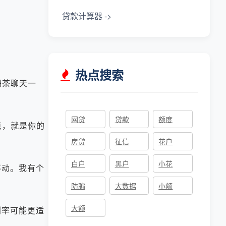
贷款计算器 ->
热点搜索
喝茶聊天一
网贷
贷款
额度
点，就是你的
房贷
征信
花户
白户
黑户
小花
动。我有个
防骗
大数据
小额
大额
率可能更适