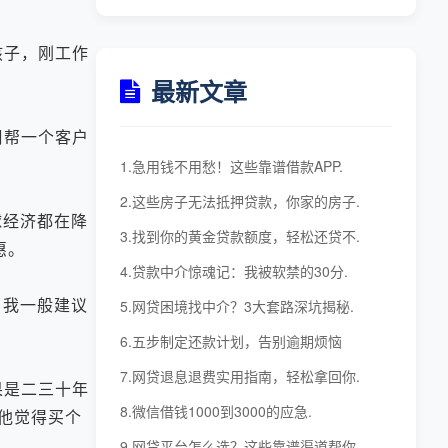
孩子，刚工作
最新文章
周帮一个客户
1.急用钱不用愁！这些靠谱借款APP.
2.这些房子无法抵押贷款，你家的房子.
经济都在降
3.找到你的黄金贷款额度，轻松还贷不.
惠。
4.贷款中介惊魂记：我被软禁的30分.
我一般建议
5.网贷困境找中介？3大套路深坑揭秘.
6.五步制定还款计划，告别逾期烦恼
7.网贷退息退费实用指南，轻松拿回你.
果是二三十年
8.微信借钱1000到3000的应急.
但他觉得买个
9.网贷平台怎么选？这些靠谱渠道帮你.