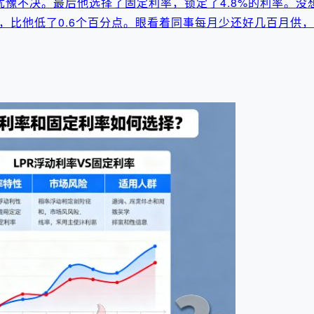
豫不决。最后他选择了固定利率，锁定了4.8%的利率。没想
%，比他低了0.6个百分点。眼看着同事每月少还好几百月供