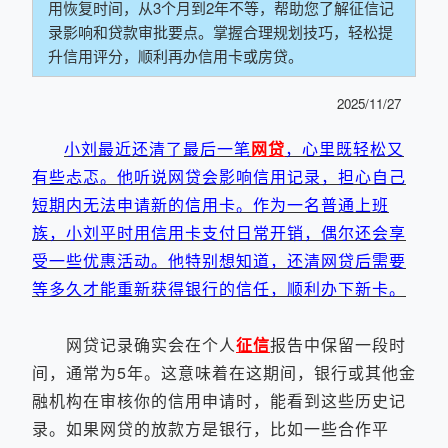
用恢复时间，从3个月到2年不等，帮助您了解征信记
录影响和贷款审批要点。掌握合理规划技巧，轻松提
升信用评分，顺利再办信用卡或房贷。
2025/11/27
小刘最近还清了最后一笔
网贷
，心里既轻松又
有些忐忑。他听说网贷会影响信用记录，担心自己
短期内无法申请新的信用卡。作为一名普通上班
族，小刘平时用信用卡支付日常开销，偶尔还会享
受一些优惠活动。他特别想知道，还清网贷后需要
等多久才能重新获得银行的信任，顺利办下新卡。
网贷记录确实会在个人
征信
报告中保留一段时
间，通常为5年。这意味着在这期间，银行或其他金
融机构在审核你的信用申请时，能看到这些历史记
录。如果网贷的放款方是银行，比如一些合作平