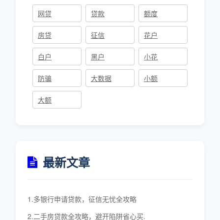
网贷
贷款
额度
房贷
征信
花户
白户
黑户
小花
防骗
大数据
小额
大额
最新文章
1.多银行申请贷款，征信无忧全攻略
2.二手房贷款全攻略，避开陷阱省心买.