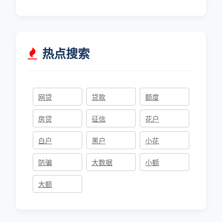
热点搜索
网贷
贷款
额度
房贷
征信
花户
白户
黑户
小花
防骗
大数据
小额
大额