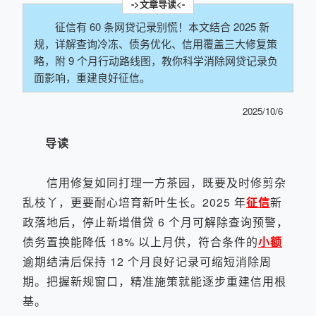
征信有 60 条网贷记录别慌！本文结合 2025 新
规，详解查询冷冻、债务优化、信用覆盖三大修复策
略，附 9 个月行动路线图，教你科学消除网贷记录负
面影响，重建良好征信。
2025/10/6
导读
信用修复如同打理一方茶园，既要及时修剪杂
乱枝丫，更要耐心培育新叶生长。2025 年
征信
新
政落地后，停止新增借贷 6 个月可解除查询预警，
债务置换能降低 18% 以上月供，符合条件的
小额
逾期结清后保持 12 个月良好记录可缩短消除周
期。把握新规窗口，精准施策就能逐步重建信用根
基。