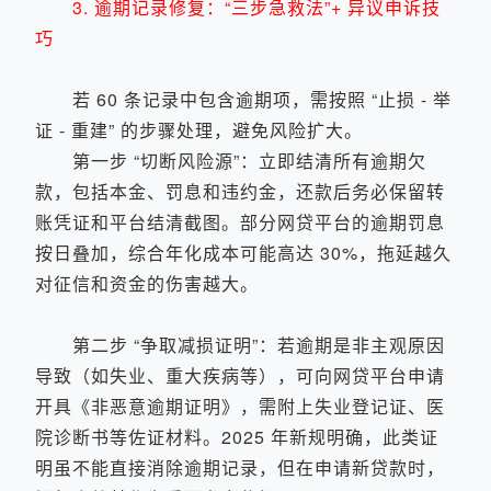
3. 逾期记录修复：“三步急救法”+ 异议申诉技
巧
若 60 条记录中包含逾期项，需按照 “止损 - 举
证 - 重建” 的步骤处理，避免风险扩大。
第一步 “切断风险源”：立即结清所有逾期欠
款，包括本金、罚息和违约金，还款后务必保留转
账凭证和平台结清截图。部分网贷平台的逾期罚息
按日叠加，综合年化成本可能高达 30%，拖延越久
对征信和资金的伤害越大。
第二步 “争取减损证明”：若逾期是非主观原因
导致（如失业、重大疾病等），可向网贷平台申请
开具《非恶意逾期证明》，需附上失业登记证、医
院诊断书等佐证材料。2025 年新规明确，此类证
明虽不能直接消除逾期记录，但在申请新贷款时，