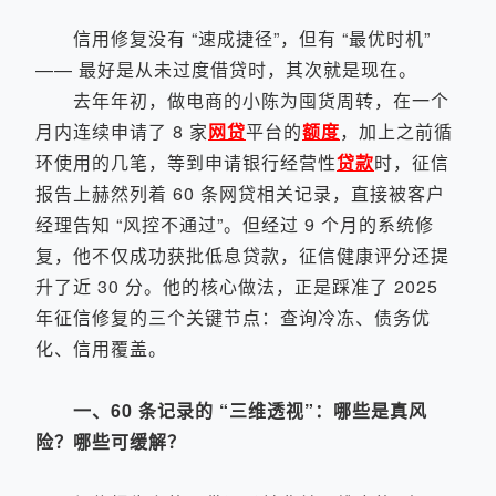
信用修复没有 “速成捷径”，但有 “最优时机”
—— 最好是从未过度借贷时，其次就是现在。
去年年初，做电商的小陈为囤货周转，在一个
月内连续申请了 8 家
网贷
平台的
额度
，加上之前循
环使用的几笔，等到申请银行经营性
贷款
时，征信
报告上赫然列着 60 条网贷相关记录，直接被客户
经理告知 “风控不通过”。但经过 9 个月的系统修
复，他不仅成功获批低息贷款，征信健康评分还提
升了近 30 分。他的核心做法，正是踩准了 2025
年征信修复的三个关键节点：查询冷冻、债务优
化、信用覆盖。
一、60 条记录的 “三维透视”：哪些是真风
险？哪些可缓解？