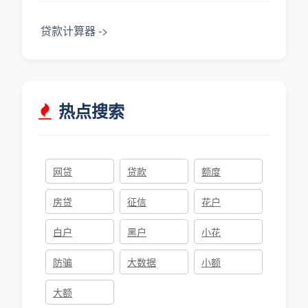
贷款计算器 ->
热点搜索
网贷
贷款
额度
房贷
征信
花户
白户
黑户
小花
防骗
大数据
小额
大额