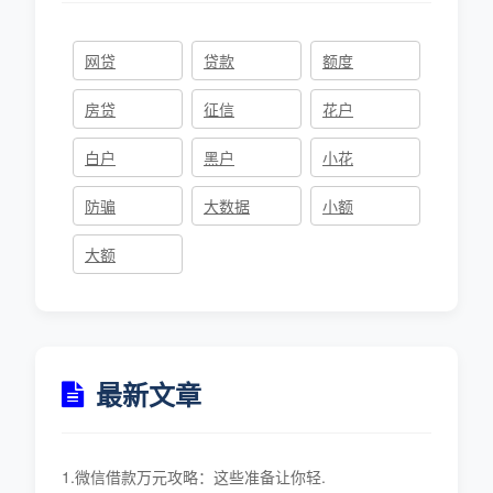
网贷
贷款
额度
房贷
征信
花户
白户
黑户
小花
防骗
大数据
小额
大额
最新文章
1.微信借款万元攻略：这些准备让你轻.