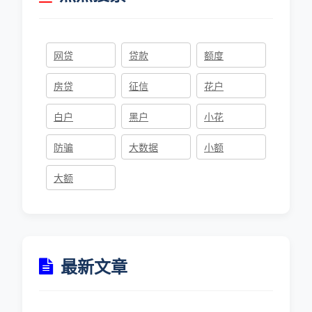
网贷
贷款
额度
房贷
征信
花户
白户
黑户
小花
防骗
大数据
小额
大额
最新文章