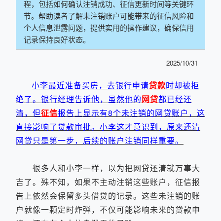
程，包括如何确认注销成功、征信更新时间等关键环
节。帮助读者了解未注销账户可能带来的征信风险和
个人信息泄露问题，提供实用的操作建议，确保信用
记录保持良好状态。
2025/10/31
小李最近准备买房，去银行申请
贷款
时却被拒
绝了。银行经理告诉他，虽然他的
网贷
都已经还
清，但
征信
报告上显示有8个未注销的网贷账户，这
直接影响了贷款审批。小李这才意识到，原来还清
网贷只是第一步，后续的账户注销同样重要。
很多人和小李一样，以为把网贷还清就万事大
吉了。殊不知，如果不主动注销这些账户，征信报
告上依然会保留多头借贷的记录。这些未注销的账
户就像一颗定时炸弹，不仅可能影响未来的贷款申