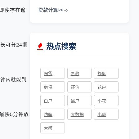
即使存在逾
贷款计算器 ->
热点搜索
长可分24期
网贷
贷款
额度
分钟内就能到
房贷
征信
花户
白户
黑户
小花
最快5分钟放
防骗
大数据
小额
大额