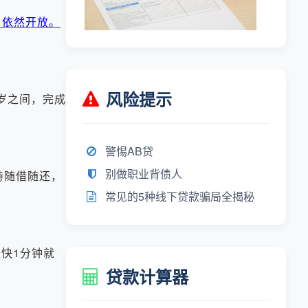
户依然开放。
风险提示
5岁之间，完成
警惕AB贷
别做职业背债人
持随借随还，
常见的5种线下贷款骗局全揭秘
快1分钟就
贷款计算器