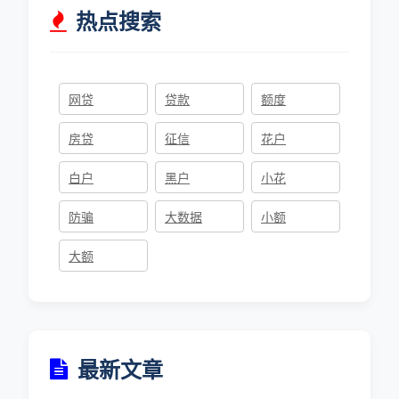
热点搜索
网贷
贷款
额度
房贷
征信
花户
白户
黑户
小花
防骗
大数据
小额
大额
最新文章