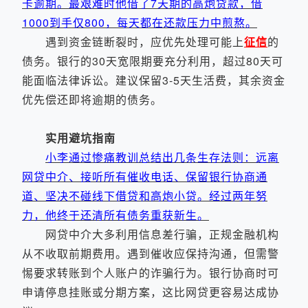
卡逾期。最艰难时他借了7天期的高炮贷款，借
1000到手仅800，每天都在还款压力中煎熬。
遇到资金链断裂时，应优先处理可能上
征信
的
债务。银行的30天宽限期要充分利用，超过80天可
能面临法律诉讼。建议保留3-5天生活费，其余资金
优先偿还即将逾期的债务。
实用避坑指南
小李通过惨痛教训总结出几条生存法则：远离
网贷中介、接听所有催收电话、保留银行协商通
道、坚决不碰线下借贷和高炮小贷。经过两年努
力，他终于还清所有债务重获新生。
网贷中介大多利用信息差行骗，正规金融机构
从不收取前期费用。遇到催收应保持沟通，但需警
惕要求转账到个人账户的诈骗行为。银行协商时可
申请停息挂账或分期方案，这比网贷更容易达成协