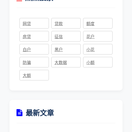
网贷
贷款
额度
房贷
征信
花户
白户
黑户
小花
防骗
大数据
小额
大额
最新文章