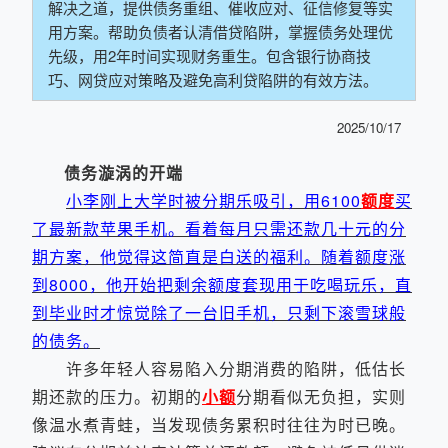
解决之道，提供债务重组、催收应对、征信修复等实
用方案。帮助负债者认清借贷陷阱，掌握债务处理优
先级，用2年时间实现财务重生。包含银行协商技
巧、网贷应对策略及避免高利贷陷阱的有效方法。
2025/10/17
债务漩涡的开端
小李刚上大学时被分期乐吸引，用6100
额度
买
了最新款苹果手机。看着每月只需还款几十元的分
期方案，他觉得这简直是白送的福利。随着额度涨
到8000，他开始把剩余额度套现用于吃喝玩乐，直
到毕业时才惊觉除了一台旧手机，只剩下滚雪球般
的债务。
许多年轻人容易陷入分期消费的陷阱，低估长
期还款的压力。初期的
小额
分期看似无负担，实则
像温水煮青蛙，当发现债务累积时往往为时已晚。