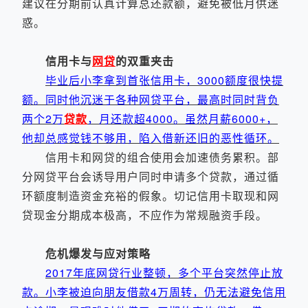
建议在分期前认真计算总还款额，避免被低月供迷
惑。
信用卡与
网贷
的双重夹击
毕业后小李拿到首张信用卡，3000额度很快提
额。同时他沉迷于各种网贷平台，最高时同时背负
两个2万
贷款
，月还款超4000。虽然月薪6000+，
他却总感觉钱不够用，陷入借新还旧的恶性循环。
信用卡和网贷的组合使用会加速债务累积。部
分网贷平台会诱导用户同时申请多个贷款，通过循
环额度制造资金充裕的假象。切记信用卡取现和网
贷现金分期成本极高，不应作为常规融资手段。
危机爆发与应对策略
2017年底网贷行业整顿，多个平台突然停止放
款。小李被迫向朋友借款4万周转，仍无法避免信用