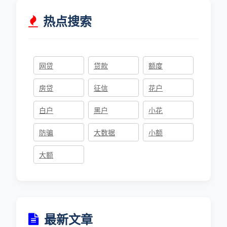
热点搜索
网贷
贷款
额度
房贷
征信
花户
白户
黑户
小花
防骗
大数据
小额
大额
最新文章