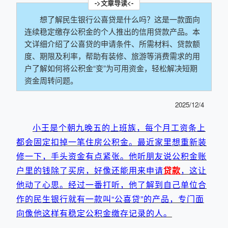
想了解民生银行公喜贷是什么吗？这是一款面向
连续稳定缴存公积金的个人推出的信用贷款产品。本
文详细介绍了公喜贷的申请条件、所需材料、贷款额
度、期限及利率，帮助有装修、旅游等消费需求的用
户了解如何将公积金“变”为可用资金，轻松解决短期
资金周转问题。
2025/12/4
小王是个朝九晚五的上班族，每个月工资条上
都会固定扣掉一笔住房公积金。最近家里想重新装
修一下，手头资金有点紧张。他听朋友说公积金账
户里的钱除了买房，好像还能用来申请
贷款
，这让
他动了心思。经过一番打听，他了解到自己单位合
作的民生银行就有一款叫“公喜贷”的产品，专门面
向像他这样有稳定公积金缴存记录的人。