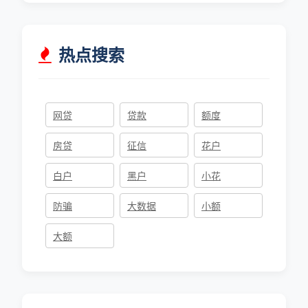
热点搜索
网贷
贷款
额度
房贷
征信
花户
白户
黑户
小花
防骗
大数据
小额
大额