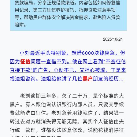
贷款骗局，分享正规借款渠道。内容包括如何修复信
用记录、第三方征信养护技巧、抵押贷款注意事项
等，帮助黑户群体安全解决资金需求，避免陷入贷款
陷阱。
2025/10/24
小刘最近手头特别紧，想借6000块钱应急，但
因为
征信
问题一直借不到。他在网上看到"不查征信
直接下款"的广告，心动不已，又担心被骗，于是来
找速姐咨询。速姐给他讲了几位
黑户
朋友的经历...
老刘逾期三年多，欠了二十万，是个标准的大
黑户。有人跟他说认识银行内部人员，只要交手续
费就能洗白征信。老刘急着用钱就信了，结果钱一
转过去对方就消失得无影无踪。其实个人征信由央
行统一管理，谁都没法随意修改，说能花钱消除征