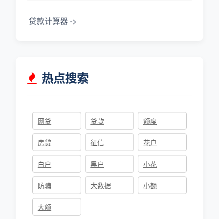
贷款计算器 ->
热点搜索
网贷
贷款
额度
房贷
征信
花户
白户
黑户
小花
防骗
大数据
小额
大额