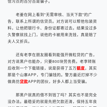
信污点的百分百是骗子。
老姜在网上看到"无需审核、当天下款"的广
告，联系上所谓的信贷员。对方说可以帮他包装资
料，让他把银行卡、身份证都寄过去。结果没过多
久警察就找上门，说他的卡被用来洗钱，真是赔了
夫人又折兵。
还有老李在朋友圈看到能强开微粒贷的广告，
对方说黑户也能办，只要800块劳务费。老李转账
后收到一个下载链接，说是获得了五万
额度
，其实
那是个山寨APP，专门骗钱的。警方最近打掉不少
做高仿
贷款
APP的团伙，好多人都上当受骗。
那黑户就真的借不到钱了吗？其实也不是完全
没办法。最稳妥的就是先把欠款还清，保持五年良