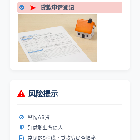
贷款申请登记
风险提示
警惕AB贷
别做职业背债人
常见的5种线下贷款骗局全揭秘