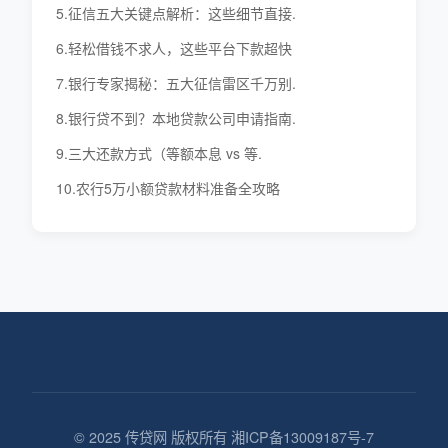
5.征信五大关键点解析：这些细节直接.
6.轻松借钱不求人，这些平台下款超快
7.银行专家揭秘：五大征信雷区千万别.
8.银行贷不到？本地贷款公司申请指南.
9.三大还款方式（等额本息 vs 等.
10.农行5万小额贷款材料准备全攻略
© 2025 传贷网 版权所有 湘ICP备13009187号-7