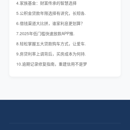
4.家族基金：财富传承的智慧选择
5.公积金贷款年限选择有讲究，长短各.
6.借钱渠道大比拼，谁家利息更划算？
7.2025年低门槛快速放款APP推.
8.轻松掌握五大贷款购车方式，让爱车.
9.房贷利率上调背后，买房成本为何持.
10.逾期记录修复指南，重建信用不是梦