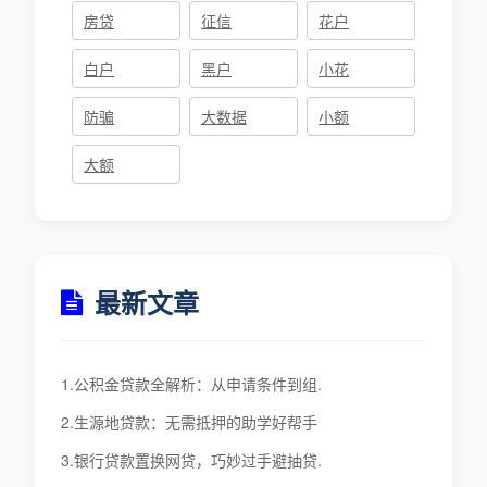
房贷
征信
花户
白户
黑户
小花
防骗
大数据
小额
大额
最新文章
1.公积金贷款全解析：从申请条件到组.
2.生源地贷款：无需抵押的助学好帮手
3.银行贷款置换网贷，巧妙过手避抽贷.