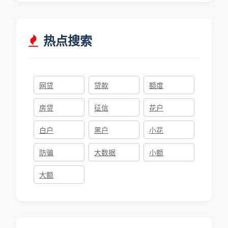
热点搜索
网贷
贷款
额度
房贷
征信
花户
白户
黑户
小花
防骗
大数据
小额
大额