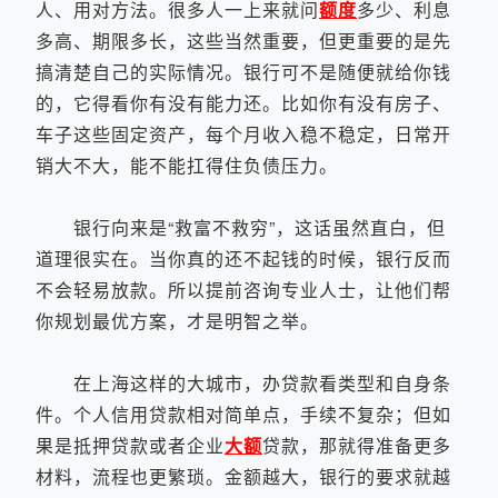
人、用对方法。很多人一上来就问
额度
多少、利息
多高、期限多长，这些当然重要，但更重要的是先
搞清楚自己的实际情况。银行可不是随便就给你钱
的，它得看你有没有能力还。比如你有没有房子、
车子这些固定资产，每个月收入稳不稳定，日常开
销大不大，能不能扛得住负债压力。
银行向来是“救富不救穷”，这话虽然直白，但
道理很实在。当你真的还不起钱的时候，银行反而
不会轻易放款。所以提前咨询专业人士，让他们帮
你规划最优方案，才是明智之举。
在上海这样的大城市，办贷款看类型和自身条
件。个人信用贷款相对简单点，手续不复杂；但如
果是抵押贷款或者企业
大额
贷款，那就得准备更多
材料，流程也更繁琐。金额越大，银行的要求就越