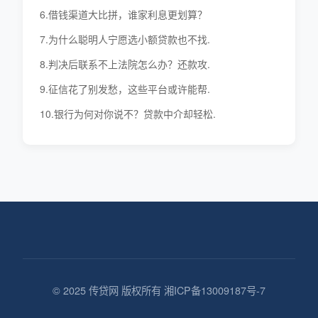
6.借钱渠道大比拼，谁家利息更划算？
7.为什么聪明人宁愿选小额贷款也不找.
8.判决后联系不上法院怎么办？还款攻.
9.征信花了别发愁，这些平台或许能帮.
10.银行为何对你说不？贷款中介却轻松.
© 2025 传贷网 版权所有 湘ICP备13009187号-7