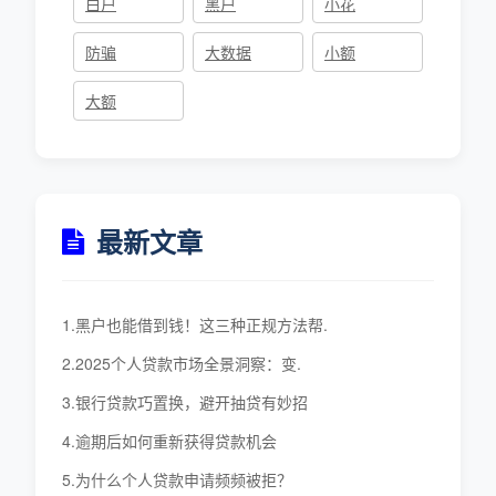
白户
黑户
小花
防骗
大数据
小额
大额
最新文章
1.黑户也能借到钱！这三种正规方法帮.
2.2025个人贷款市场全景洞察：变.
3.银行贷款巧置换，避开抽贷有妙招
4.逾期后如何重新获得贷款机会
5.为什么个人贷款申请频频被拒？