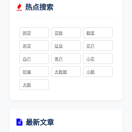
热点搜索
网贷
贷款
额度
房贷
征信
花户
白户
黑户
小花
防骗
大数据
小额
大额
最新文章