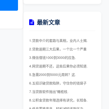
最新文章
1.贷款中介的套路与真相，业内人士揭.
2.贷款逾期三大后果，一个比一个严重
3.微信借钱1000到3000的应急.
4.网贷逾期不还，这些后果你必须知道.
5.急需2000到5000元周转？这.
6.五招识破贷款陷阱，守住你的钱袋子
7.当贷款软件抛出"橄榄枝.
8.公积金贷款年限选择有讲究，长短各.
9.低息置换高息，轻松减轻还款压力