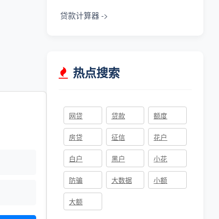
贷款计算器 ->
热点搜索
网贷
贷款
额度
房贷
征信
花户
白户
黑户
小花
防骗
大数据
小额
大额