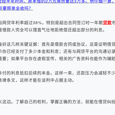
短短半年时间，原本借的2万元竟然要还3万多。他仔细一算
非要照单全收吗？
网贷年利率超过36%，特别是超出合同签订时一年期
贷款
着借款人完全可以理直气壮地拒绝偿还超出部分的利息。
好这几样关键证据：首先是借款合同或协议，这是证明借贷
示你已经支付了多少本金和利息；还有与网贷平台的沟通记
重要；如果平台存在虚假宣传，相关的广告资料也能作为辅
付的利息抵扣后续的本金。这样一来，还款压力会减轻不少
法律条文，这样才能在谈判中占据主动。
这边。了解自己的权利，掌握正确的方法，就能在借贷纠纷