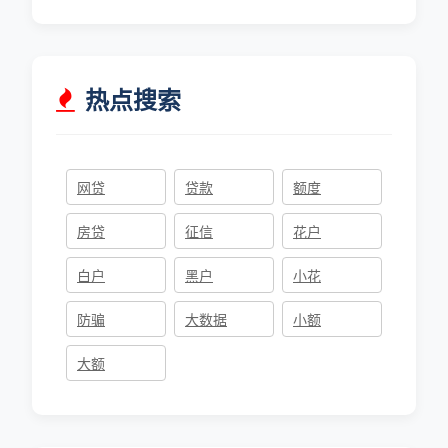
热点搜索
网贷
贷款
额度
房贷
征信
花户
白户
黑户
小花
防骗
大数据
小额
大额