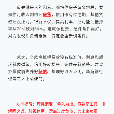
最关键是人的因素。哪怕你房子黄金地段，要
是你月收入刚够还
房贷
，信用卡有过逾期，其他贷
款还没还清，银行不仅会提高利率，还可能把抵押
率从70%砍到60%。这就像相亲，硬件条件再好，
对方发现你负债累累，肯定要重新谈条件。
总之，全款房抵押贷款没有标准价，利息和额
度就像弹簧，信用好就松些，条件差就紧些。建议
办贷款前先养好
征信
、整理好收入证明，毕竟银行
也是看人下菜碟的。
友情提醒：理性消费，量入为出。贷款是工具，非
解困之道。珍视信用，远离过度负债，为未来负责。