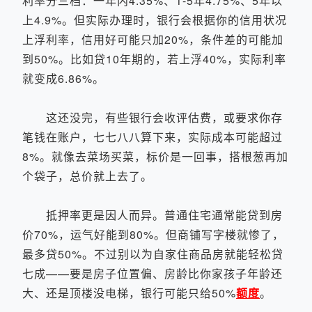
利率分三档：一年内4.35%、1-5年4.75%、5年以
上4.9%。但实际办理时，银行会根据你的信用状况
上浮利率，信用好可能只加20%，条件差的可能加
到50%。比如贷10年期的，若上浮40%，实际利率
就变成6.86%。
这还没完，有些银行会收评估费，或要求你存
笔钱在账户，七七八八算下来，实际成本可能超过
8%。就像去菜场买菜，标价是一回事，搭根葱再加
个袋子，总价就上去了。
抵押率更是因人而异。普通住宅通常能贷到房
价70%，运气好能到80%。但商铺写字楼就惨了，
最多贷50%。不过别以为自家住商品房就能轻松贷
七成——要是房子位置偏、房龄比你家孩子年龄还
大、还是顶楼没电梯，银行可能只给50%
额度
。