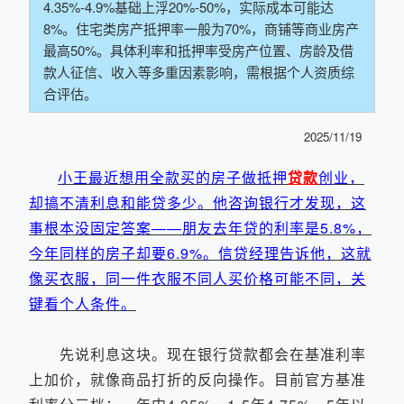
4.35%-4.9%基础上浮20%-50%，实际成本可能达
8%。住宅类房产抵押率一般为70%，商铺等商业房产
最高50%。具体利率和抵押率受房产位置、房龄及借
款人征信、收入等多重因素影响，需根据个人资质综
合评估。
2025/11/19
小王最近想用全款买的房子做抵押
贷款
创业，
却搞不清利息和能贷多少。他咨询银行才发现，这
事根本没固定答案——朋友去年贷的利率是5.8%，
今年同样的房子却要6.9%。信贷经理告诉他，这就
像买衣服，同一件衣服不同人买价格可能不同，关
键看个人条件。
先说利息这块。现在银行贷款都会在基准利率
上加价，就像商品打折的反向操作。目前官方基准