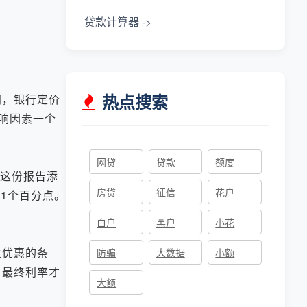
贷款计算器 ->
热点搜索
，银行定价
影响因素一个
网贷
贷款
额度
这份报告添
房贷
征信
花户
1个百分点。
白户
黑户
小花
太优惠的条
防骗
大数据
小额
，最终利率才
大额