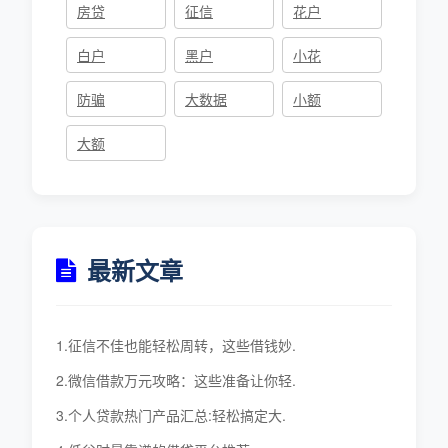
房贷
征信
花户
白户
黑户
小花
防骗
大数据
小额
大额
最新文章
1.征信不佳也能轻松周转，这些借钱妙.
2.微信借款万元攻略：这些准备让你轻.
3.个人贷款热门产品汇总:轻松搞定大.