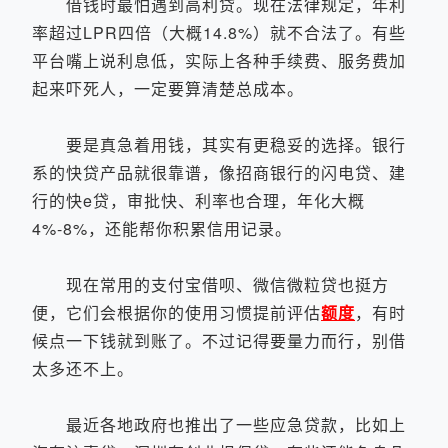
借钱时最怕遇到高利贷。现在法律规定，年利
率超过LPR四倍（大概14.8%）就不合法了。有些
平台嘴上说利息低，实际上各种手续费、服务费加
起来吓死人，一定要算清楚总成本。
要是真急着用钱，其实有更稳妥的选择。银行
系的快贷产品就很靠谱，像招商银行的闪电贷、建
行的快e贷，审批快、利率也合理，年化大概
4%-8%，还能帮你积累信用记录。
现在常用的支付宝借呗、微信微粒贷也挺方
便，它们会根据你的使用习惯提前评估
额度
，有时
候点一下钱就到账了。不过记得要量力而行，别借
太多还不上。
最近各地政府也推出了一些应急贷款，比如上