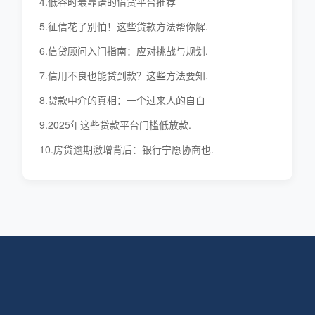
4.低谷时最靠谱的借贷平台推荐
5.征信花了别怕！这些贷款方法帮你解.
6.信贷顾问入门指南：应对挑战与规划.
7.信用不良也能贷到款？这些方法要知.
8.贷款中介的真相：一个过来人的自白
9.2025年这些贷款平台门槛低放款.
10.房贷逾期激增背后：银行宁愿协商也.