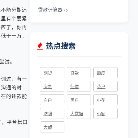
不能分期还
贷款计算器 ->
这里有个要紧
答应了，你再
不低于一万，
热点搜索
尝试。
网贷
贷款
额度
训过，有一
房贷
征信
花户
。沟通的时
在在的还款能
白户
黑户
小花
防骗
大数据
小额
了，平台松口
大额