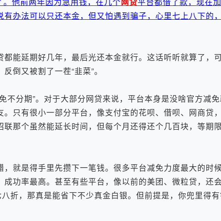
了。他前两年因为急用钱，在几个
网贷
平台都借了款，现在
说有办法可以只还本金，但又怕遇到骗子，心里七上八下的
都能延期好几年，最后光还本金就行。这话听听就算了，
反倒又被割了一茬“韭菜”。
不分期”。对于大部分网贷来说，平台本身是没啥官方减免
友。只有很小一部分平台，像支付宝的花呗、借呗、网商贷
招联那个虽然能延长时间，但每个月还得还个几百块，等期
，就是得手里先攒下一笔钱。很多平台减免力度最大的时候
，成功率最高。甚至有些平台，像以前的美团、微粒贷，还
七八折，那真是能省下不少真金白银。但前提是，你兜里得有