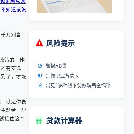
加起来利息滚
，不知道该怎
可千万别当
风险提示
政策的，能
警惕AB贷
，还有安逸
别做职业背债人
限到了，才能
常见的5种线下贷款骗局全揭秘
，就是你表
会主动给一些
钱接住这个
贷款计算器