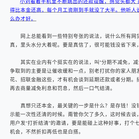
小刘看着手机里不断跳出的还款提醒，感觉头都大
得比本金还高，每个月工资刚到手就没了大半。他听人
么办才好。
网上总能看到一些特别夸张的说法，说什么所有网贷
真，里头水分大着呢。要是真信了，很可能钱没省下来，
其实在业内有个挺实在的说法，叫“分期不减免，减免
争取到的主要是让催收缓和一点，别老打扰你的家人朋
花、招联金融这些，才有机会谈到延期还款或者分期。
再去商量减免利息和罚息，然后一口气结清。
真想只还本金，最关键的一步是什么？是存钱！没错
示能一次性还清的时候。甭管你欠了多久，这时候去谈
用户发“打折结清”的邀请，要是能碰上这种好事，打个
机会，不然折扣再低也是白搭。