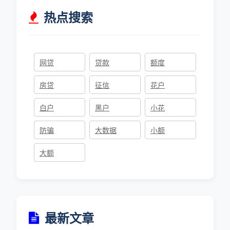
热点搜索
网贷
贷款
额度
房贷
征信
花户
白户
黑户
小花
防骗
大数据
小额
大额
最新文章