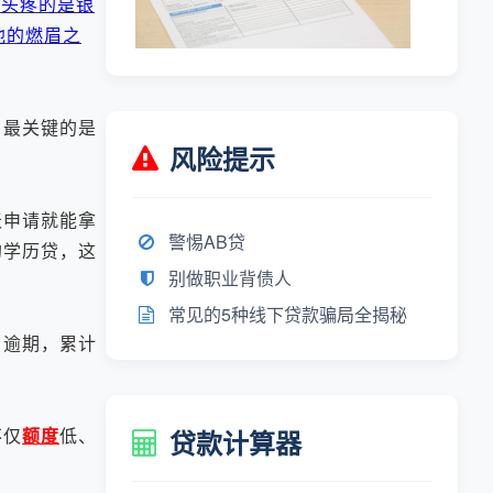
他头疼的是银
他的燃眉之
最关键的是
风险提示
申请就能拿
警惕AB贷
的学历贷，这
别做职业背债人
常见的5种线下贷款骗局全揭秘
月逾期，累计
不仅
额度
低、
贷款计算器