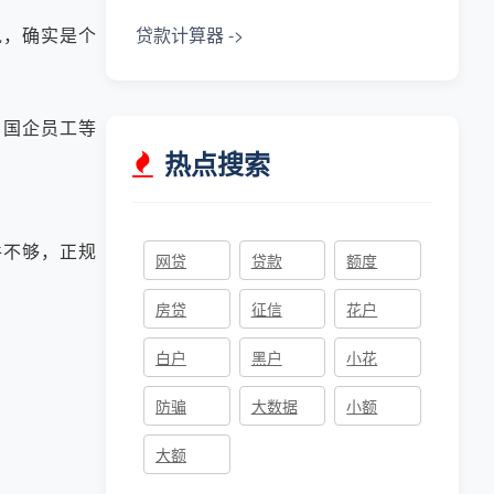
，确实是个
贷款计算器 ->
国企员工等
热点搜索
不够，正规
网贷
贷款
额度
房贷
征信
花户
白户
黑户
小花
防骗
大数据
小额
大额