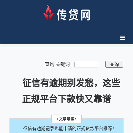
查询 关键词：
征信有逾期别发愁，这些
正规平台下款快又靠谱
征信有逾期记录也能申请的正规贷款平台推荐！