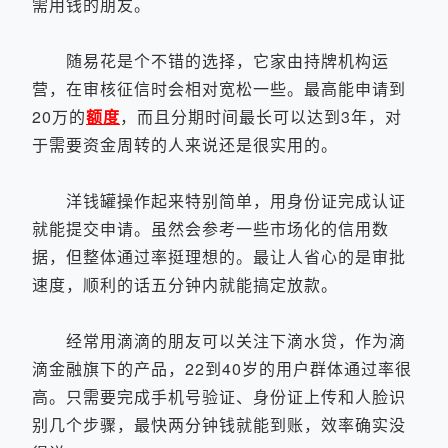
需用钱的朋友。
随易花是个不错的选择，它家由持牌机构运
营，在审核征信时会相对宽松一些。最高能申请到
20万的
额度
，而且分期时间最长可以达到3年，对
于需要资金周转的人来说还是很实用的。
洋钱罐操作起来特别简单，用身份证完成认证
就能提交申请。虽然会参考一些市场化的信用数
据，但整体通过率挺理想的。最让人省心的是审批
速度，顺利的话五分钟内就能搞定放款。
经常用滴滴的朋友可以关注下滴水贷，作为滴
滴金融旗下的产品，22到40岁的用户群体通过率很
高。只需要完成手机号验证、身份证上传和人脸识
别几个步骤，最快两分钟钱就能到账，效率确实没