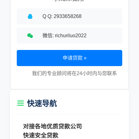
Q Q: 2933658268
微信: richuriluo2022
申请贷款 »
我们的专业顾问将在24小时内与您联系
快速导航
对接各地优质贷款公司
快速安全贷款