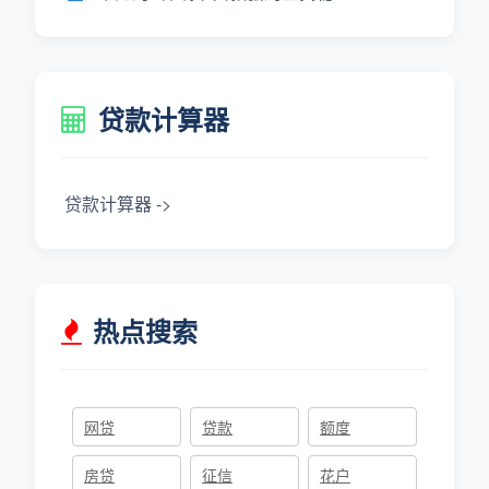
贷款计算器
贷款计算器 ->
热点搜索
网贷
贷款
额度
房贷
征信
花户