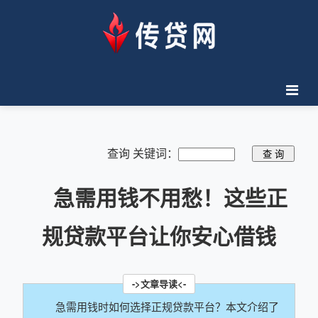
查询 关键词：
急需用钱不用愁！这些正
规贷款平台让你安心借钱
急需用钱时如何选择正规贷款平台？本文介绍了