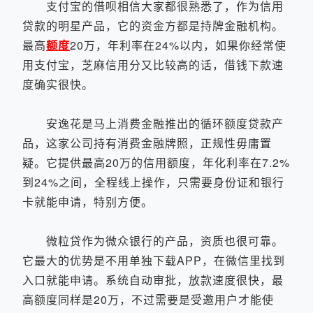
支付宝的借呗相信大家都很熟悉了，作为信用
贷款的明星产品，它的资金方都是持牌金融机构。
最高
额度
20万，年利率在24%以内，如果你经常使
用支付宝，芝麻信用分又比较高的话，借钱下款速
度确实很快。
安逸花是马上消费金融推出的循环额度贷款产
品，这家公司持有消费金融牌照，正规性毋庸置
疑。它提供最高20万的信用额度，年化利率在7.2%
到24%之间，全程线上操作，只需要身份证和银行
卡就能申请，特别方便。
微粒贷作为微众银行的产品，资质也很可靠。
它最大的优势是不用单独下载APP，在微信里找到
入口就能申请。系统自动审批，放款速度很快，最
高额度同样是20万，不过需要是受邀用户才能使