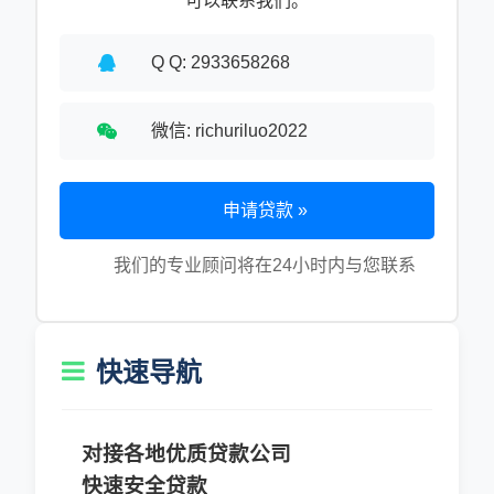
可以联系我们。
Q Q: 2933658268
微信: richuriluo2022
申请贷款 »
我们的专业顾问将在24小时内与您联系
快速导航
对接各地优质贷款公司
快速安全贷款