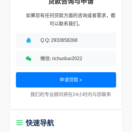
贷款咨询与申请
如果您有任何贷款方面的咨询或者需求，都
可以联系我们。
Q Q: 2933658268
微信: richuriluo2022
申请贷款 »
我们的专业顾问将在24小时内与您联系
快速导航