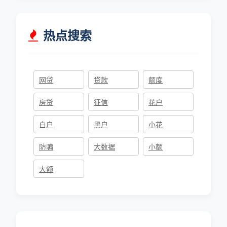
热点搜索
网贷
贷款
额度
房贷
征信
花户
白户
黑户
小花
防骗
大数据
小额
大额