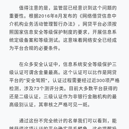
值得注意的是，监管层已经意识到这个问题的
重要性。根据2016年8月发布的《网络借贷信息中
介机构业务活动管理暂行办法》，网贷平台必须按
照国家信息安全等级保护制度的要求，开展信息系
统定级备案和等级测试。这意味着网络安全已经成
为平台合规的必要条件。
在众多安全认证中，信息系统安全等级保护三
级认证可谓含金量最高。这个认证可以比作是网贷
平台的"安全驾照"，认证过程需要经过近300项严格
检测，涉及73个测评分类。目前大多数平台获得的
还是二级认证，三级认证作为非银行金融机构的最
高级别认证，其审核之严格可见一斑。
通过这份不完全统计的名单我们可以看到，能
够获得这项认证的平台确实凤毛麟角。这也提醒投