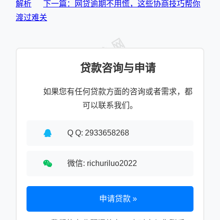
解析
下一篇：网贷逾期不用慌，这些协商技巧帮你
渡过难关
贷款咨询与申请
如果您有任何贷款方面的咨询或者需求，都
可以联系我们。
Q Q: 2933658268
微信: richuriluo2022
申请贷款 »