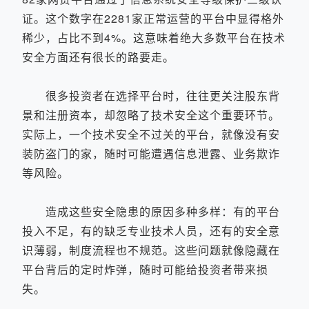
证。这个数字在2281家正常运营的平台中显得格外
稀少，占比不到4%。这意味着绝大多数平台在技术
安全方面还有很长的路要走。
很多投资者在选择平台时，往往更关注股东背
景和注册资本，却忽略了技术安全这个重要环节。
实际上，一个技术安全不过关的平台，就像没有安
装防盗门的家，随时可能遭遇信息泄露、业务欺诈
等风险。
造成这些安全隐患的原因多种多样：有的平台
投入不足，有的缺乏专业技术人员，还有的安全意
识薄弱，制度流程也不规范。这些问题就像隐藏在
平台背后的定时炸弹，随时可能给投资者带来损
失。