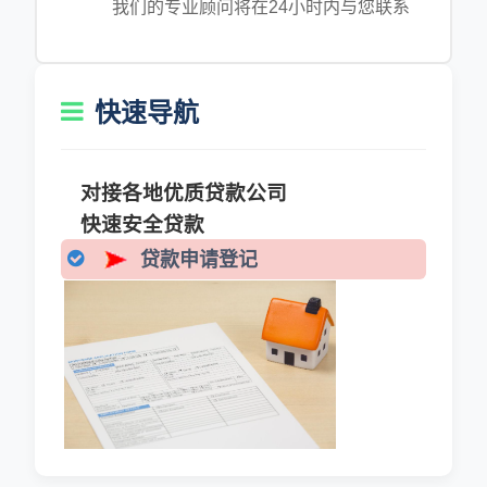
我们的专业顾问将在24小时内与您联系
快速导航
对接各地优质贷款公司
快速安全贷款
贷款申请登记