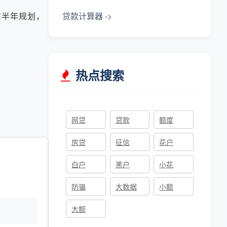
半年规划，
贷款计算器 ->
热点搜索
网贷
贷款
额度
房贷
征信
花户
白户
黑户
小花
防骗
大数据
小额
大额