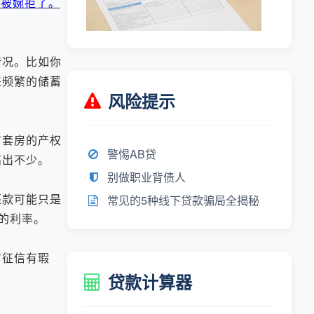
求被婉拒了。
情况。比如你
来频繁的储蓄
风险提示
套房的产权
警惕AB贷
高出不少。
别做职业背债人
还款可能只是
常见的5种线下贷款骗局全揭秘
的利率。
方征信有瑕
贷款计算器