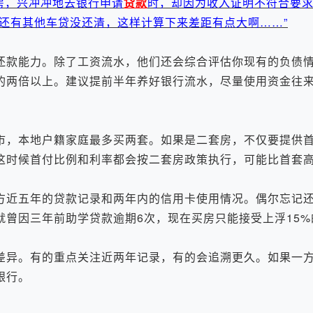
房，兴冲冲地去银行申请
贷款
时，却因为收入证明不符合要
还有其他车贷没还清，这样计算下来差距有点大啊……”
还款能力。除了工资流水，他们还会综合评估你现有的负债
的两倍以上。建议提前半年养好银行流水，尽量使用资金往
，本地户籍家庭最多买两套。如果是二套房，不仅要提供首
这时候首付比例和利率都会按二套房政策执行，可能比首套
方近五年的贷款记录和两年内的信用卡使用情况。偶尔忘记
曾因三年前助学贷款逾期6次，现在买房只能接受上浮15%
异。有的重点关注近两年记录，有的会追溯更久。如果一
银行。