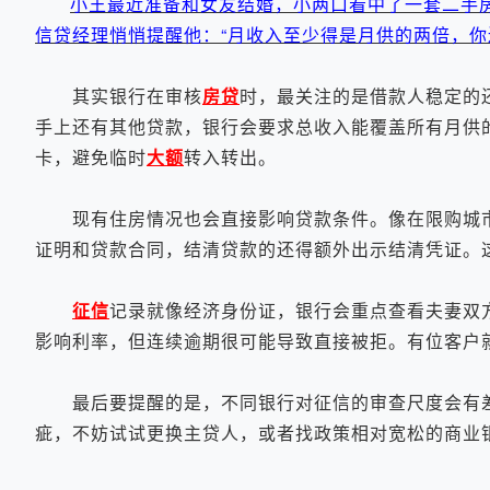
小王最近准备和女友结婚，小两口看中了一套二手
信贷经理悄悄提醒他：“月收入至少得是月供的两倍，你
其实银行在审核
房贷
时，最关注的是借款人稳定的
手上还有其他贷款，银行会要求总收入能覆盖所有月供
卡，避免临时
大额
转入转出。
现有住房情况也会直接影响贷款条件。像在限购城市
证明和贷款合同，结清贷款的还得额外出示结清凭证。
征信
记录就像经济身份证，银行会重点查看夫妻双
影响利率，但连续逾期很可能导致直接被拒。有位客户就
最后要提醒的是，不同银行对征信的审查尺度会有差
疵，不妨试试更换主贷人，或者找政策相对宽松的商业