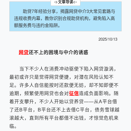
助贷7年经验分享，揭露网贷中介3大常见套路与
违规收费内幕，教你识别合规助贷机构，避免陷入高
额服务费与违约金陷阱。
2025/10/13
网贷
还不上的困境与中介的诱惑
当下不少人在消费冲动驱使下陷入网贷漩涡，
最初或许只是觉得网贷便捷，对潜在风险认知不
足。许多人自信能按时还款便无妨，却不知即便不
逾期，频繁使用网贷也会对
征信
造成负面影响。随
着开支攀升，不少人开始以贷养贷——从A平台借
了还B平台，B平台还不上去借C平台，债务雪球越
滚越大，直到所有平台都借不出钱，才惊觉危机来
临。