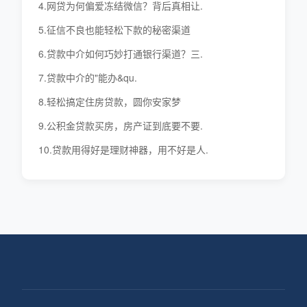
4.网贷为何偏爱冻结微信？背后真相让.
5.征信不良也能轻松下款的秘密渠道
6.贷款中介如何巧妙打通银行渠道？三.
7.贷款中介的"能办&qu.
8.轻松搞定住房贷款，圆你安家梦
9.公积金贷款买房，房产证到底要不要.
10.贷款用得好是理财神器，用不好是人.