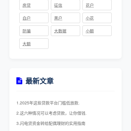
房贷
征信
花户
白户
黑户
小花
防骗
大数据
小额
大额
最新文章
1.2025年这些贷款平台门槛低放款.
2.这六种情况可以考虑贷款，让你借钱.
3.闪电贷资金转给配偶理财的实用指南