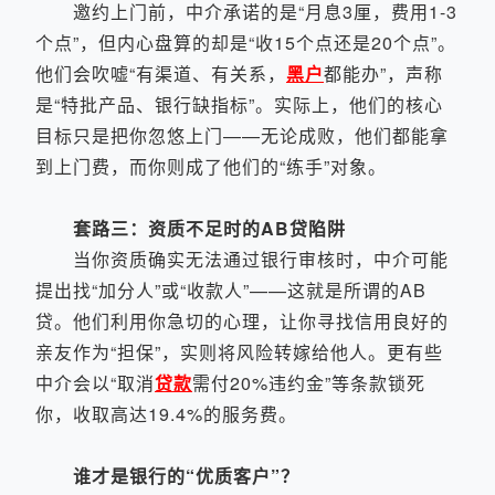
邀约上门前，中介承诺的是“月息3厘，费用1-3
个点”，但内心盘算的却是“收15个点还是20个点”。
他们会吹嘘“有渠道、有关系，
黑户
都能办”，声称
是“特批产品、银行缺指标”。实际上，他们的核心
目标只是把你忽悠上门——无论成败，他们都能拿
到上门费，而你则成了他们的“练手”对象。
套路三：资质不足时的AB贷陷阱
当你资质确实无法通过银行审核时，中介可能
提出找“加分人”或“收款人”——这就是所谓的AB
贷。他们利用你急切的心理，让你寻找信用良好的
亲友作为“担保”，实则将风险转嫁给他人。更有些
中介会以“取消
贷款
需付20%违约金”等条款锁死
你，收取高达19.4%的服务费。
谁才是银行的“优质客户”？