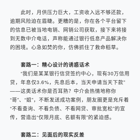
此时，月供压力巨大，工资收入远不够还款，
逾期风险迫在眉睫。更糟的是，你在各个平台留下
的信息已被当地电销、网销公司获取，接下来将接
到无数中介电话，声称能通过银行低息产品解决你
的困境。心急如焚的你，仿佛抓住了救命稻草。
套路一：精心设计的诱惑话术
“我们是某某银行信贷签约中心，现有30万信用
贷，年息仅3.6%，先息后本，当天申请当天下款”
——这类话术你是否耳熟？中介会热情地称你
“哥”、“姐”，不断发送成功案例，朋友圈更是充斥着
“不看查询、不看负债、不看网贷、审批宽松”的宣
传，营造出“仅限月底、名额有限”的紧迫感。
套路二：见面后的现实反差