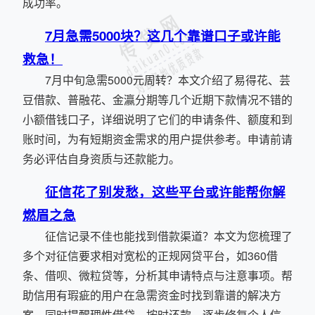
成功率。
7月急需5000块？这几个靠谱口子或许能
救急！
7月中旬急需5000元周转？本文介绍了易得花、芸
豆借款、普融花、金瀛分期等几个近期下款情况不错的
小额借钱口子，详细说明了它们的申请条件、额度和到
账时间，为有短期资金需求的用户提供参考。申请前请
务必评估自身资质与还款能力。
征信花了别发愁，这些平台或许能帮你解
燃眉之急
征信记录不佳也能找到借款渠道？本文为您梳理了
多个对征信要求相对宽松的正规网贷平台，如360借
条、借呗、微粒贷等，分析其申请特点与注意事项。帮
助信用有瑕疵的用户在急需资金时找到靠谱的解决方
案，同时提醒理性借贷、按时还款，逐步修复个人信