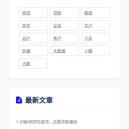
网贷
贷款
额度
房贷
征信
花户
白户
黑户
小花
防骗
大数据
小额
大额
最新文章
1.识破AB贷包装贷，远离贷款骗局