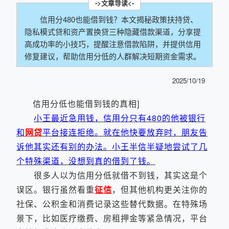
信用分480也能借到钱？本文揭秘政策扶持贷、
隐私模式贷和资产置换贷三种隐藏借款渠道，分享提
高成功率的小技巧，提醒注意借款陷阱，并提供信用
修复建议，帮助信用分低的人群解决短期资金需求。
2025/10/19
信用分低也能借到钱的真相]
小王最近急用钱，信用分只有480的他被银行
和
网贷
平台接连拒绝。就在他快要放弃时，朋友告
诉他其实还有别的办法。小王半信半疑地尝试了几
个特殊渠道，没想到真的借到了钱。
很多人以为信用分低就借不到钱，其实这是个
误区。银行虽然看重
征信
，但其他机构更关注你的
社保、公积金和消费记录这些替代数据。在特殊场
景下，比如医疗缴费、房租押金等紧急情况，平台