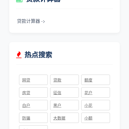
贷款计算器 ->
热点搜索
网贷
贷款
额度
房贷
征信
花户
白户
黑户
小花
防骗
大数据
小额